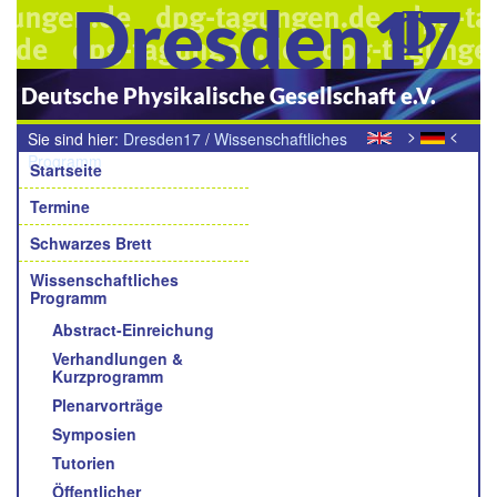
Dresden17
Deutsche Physikalische Gesellschaft e.V.
>
<
Sie sind hier:
Dresden17
/
Wissenschaftliches
Navigation
Programm
/
Preisträgervorträge
Startseite
Termine
Schwarzes Brett
Wissenschaftliches
Programm
Abstract-Einreichung
Verhandlungen &
Kurzprogramm
Plenarvorträge
Symposien
Tutorien
Öffentlicher