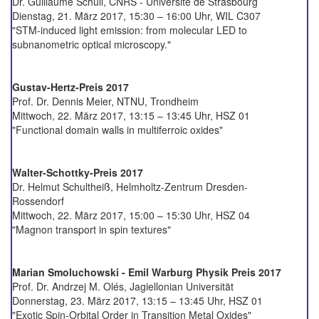
Dr. Guillaume Schull, CNRS - Universite de Strasbourg
Dienstag, 21. März 2017, 15:30 – 16:00 Uhr, WIL C307
"STM-induced light emission: from molecular LED to
subnanometric optical microscopy."
Gustav-Hertz-Preis 2017
Prof. Dr. Dennis Meier, NTNU, Trondheim
Mittwoch, 22. März 2017, 13:15 – 13:45 Uhr, HSZ 01
"Functional domain walls in multiferroic oxides"
Walter-Schottky-Preis 2017
Dr. Helmut Schultheiß, Helmholtz-Zentrum Dresden-
Rossendorf
Mittwoch, 22. März 2017, 15:00 – 15:30 Uhr, HSZ 04
"Magnon transport in spin textures"
Marian Smoluchowski - Emil Warburg Physik Preis 2017
Prof. Dr. Andrzej M. Olés, Jagiellonian Universität
Donnerstag, 23. März 2017, 13:15 – 13:45 Uhr, HSZ 01
"Exotic Spin-Orbital Order in Transition Metal Oxides"