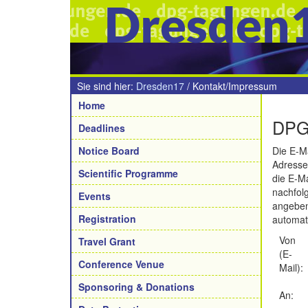
Dresden
Sie sind hier:
Dresden17
/
Kontakt/Impressum
Navigation
Home
DPG 
Deadlines
Notice Board
Die E-Ma
Adresse
Scientific Programme
die E-Ma
nachfol
Events
angeben
Registration
automati
Von
Travel Grant
(E-
Conference Venue
Mail):
Sponsoring & Donations
An: